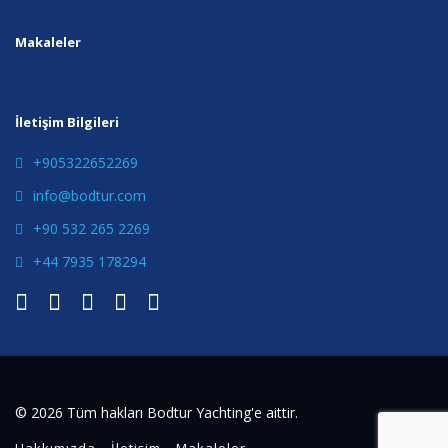
Makaleler
İletişim Bilgileri
+905322652269
info@bodtur.com
+90 532 265 2269
+44 7935 178294
© 2026 Tüm hakları Bodtur Yachting'e aittir.