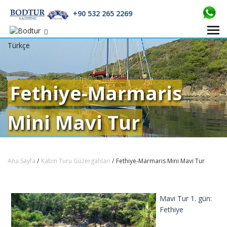
+90 532 265 2269
Türkçe
Fethiye-Marmaris
Mini Mavi Tur
Ana Sayfa
/
Kabin Turu Güzergahları
/
Fethiye-Marmaris Mini Mavi Tur
Mavi Tur 1. gün:
Fethiye