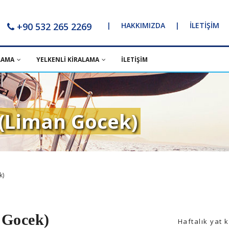
+90 532 265 2269
|
HAKKIMIZDA
|
İLETİŞİM
LAMA
YELKENLİ KİRALAMA
İLETİŞİM
 (Liman Gocek)
k)
 Gocek)
Haftalık yat 