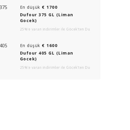
En düşük
€ 1700
Dufour 375 GL (Liman
Gocek)
25%’e varan indirimler ile Göcek'ten Du
En düşük
€ 1600
Dufour 405 GL (Liman
Gocek)
25%’e varan indirimler ile Göcek'ten Du