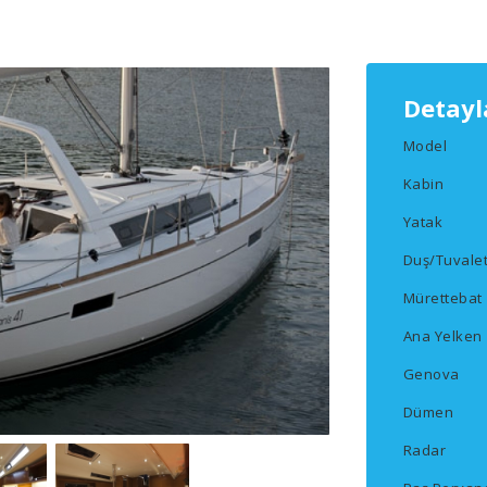
Detayl
Model
Kabin
Yatak
Duş/Tuvale
Mürettebat
Ana Yelken
Genova
Dümen
Radar