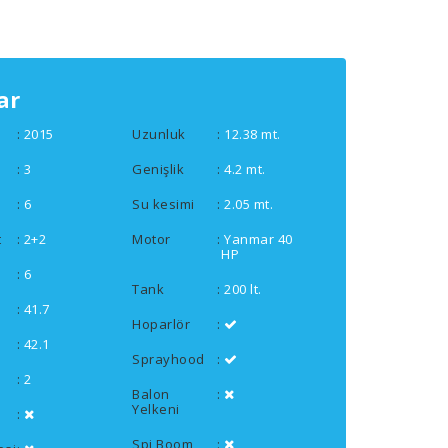
ar
:
2015
Uzunluk
:
12.38 mt.
:
3
Genişlik
:
4.2 mt.
:
6
Su kesimi
:
2.05 mt.
t
:
2+2
Motor
:
Yanmar 40
HP
:
6
Tank
:
200 lt.
:
41.7
Hoparlör
:
:
42.1
Sprayhood
:
:
2
Balon
:
Yelkeni
:
Spi Boom
: