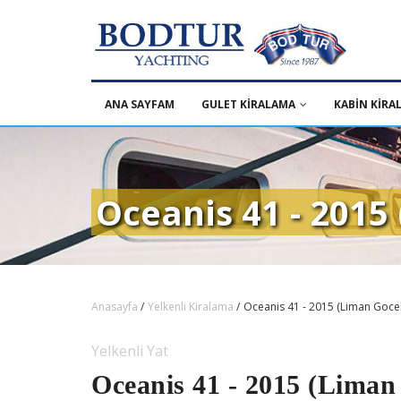
ANA SAYFAM
GULET KİRALAMA
KABİN KİRA
Oceanis 41 - 2015
Anasayfa
/
Yelkenli Kiralama
/
Oceanis 41 - 2015 (Liman Goce
Yelkenli Yat
Oceanis 41 - 2015 (Liman