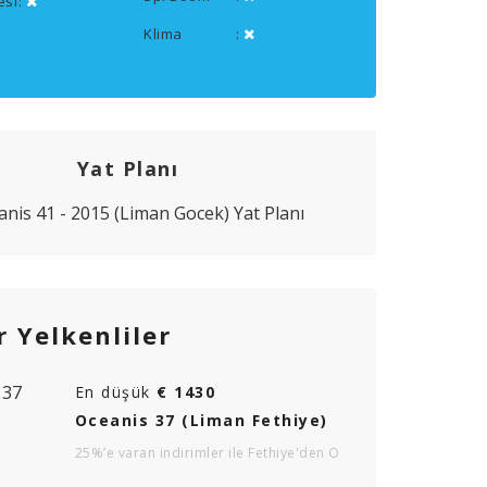
esi
:
Klima
:
Yat Planı
 Yelkenliler
En düşük
€ 1430
Oceanis 37 (Liman Fethiye)
25%’e varan indirimler ile Fethiye'den O