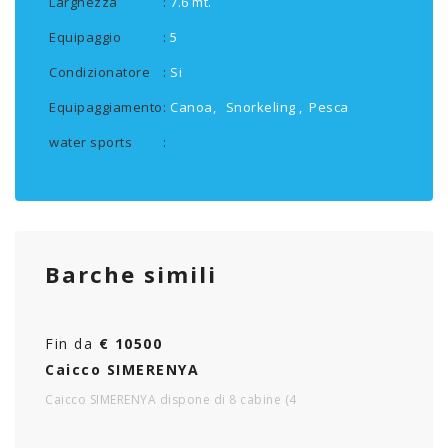
Larghezza
:
7.6 mt.
Equipaggio
:
5
Condizionatore
:
Si
Equipaggiamento
:
Canoa,
Snorkeling ,
Pesca
water sports
:
Barche simili
Fin da
€ 10500
Caicco SIMERENYA
Caicco SIMERENYA dispone di 8 cabine (4