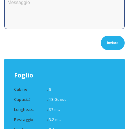
Foglio
Cabine
:
8
Capacità
:
18 Guest
Lunghezza
:
37 mt.
Pescaggio
:
3.2 mt.